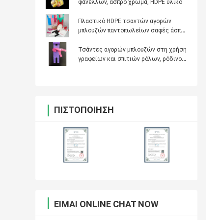
φανέλλων, άσπρο χρώμα, HDPE υλικό
Πλαστικό HDPE τσαντών αγορών
μπλουζών παντοπωλείων σαφές άσπρο
υλικό 12» Χ 6» Χ 21»
Τσάντες αγορών μπλουζών στη χρήση
γραφείων και σπιτιών ρόλων, ρόδινος
και πορφυρός, επιτραπέζιο δοχείο
απορριμμάτων
ΠΙΣΤΟΠΟΊΗΣΗ
ΕΊΜΑΙ ONLINE CHAT NOW