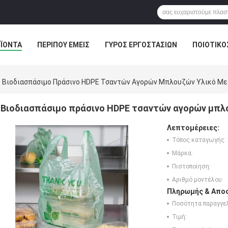
ΪΌΝΤΑ
ΠΕΡΊΠΟΥ ΕΜΕΊΣ
ΓΎΡΟΣ ΕΡΓΟΣΤΑΣΊΩΝ
ΠΟΙΟΤΙΚΌ
Βιοδιασπάσιμο Πράσινο HDPE Τσαντών Αγορών Μπλουζών Υλικό Με 
Βιοδιασπάσιμο πράσινο HDPE τσαντών αγορών μπλο
Λεπτομέρειες:
Τόπος καταγωγής:
Μάρκα:
Πιστοποίηση:
Αριθμό μοντέλου:
Πληρωμής & Αποσ
Ποσότητα παραγγελ
Τιμή: