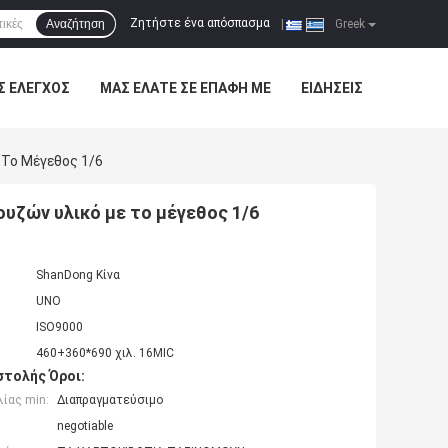
Ζητήστε ένα απόσπασμα
Αναζήτηση
|
Greek
Σ ΈΛΕΓΧΟΣ
ΜΑΣ ΕΛΆΤΕ ΣΕ ΕΠΑΦΉ ΜΕ
ΕΙΔΉΣΕΙΣ
Το Μέγεθος 1/6
υζών υλικό με το μέγεθος 1/6
ShanDong Κίνα
UNO
ISO9000
460+360*690 χιλ. 16MIC
τολής Όροι:
ίας min:
Διαπραγματεύσιμο
negotiable