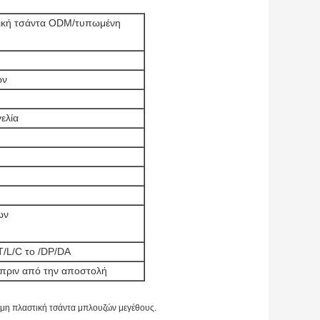
τική τσάντα ODM/τυπωμένη
ών
γελία
ων
T/L/C το /DP/DA
πριν από την αποστολή
ιμη πλαστική τσάντα μπλουζών μεγέθους.