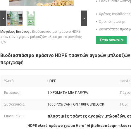
Συσκευασία λεπτο
Χρόνος παράδοσης
Όροι πληρωμής:
Δυνατότητα προσφ
Μεγάλες Εικόνας :
Βιοδιασπάσιμο πράσινο HDPE
τσαντών αγορών μπλουζών υλικό με το μέγεθος
Επικοινωνία
1/6
Βιοδιασπάσιμο πράσινο HDPE τσαντών αγορών μπλουζών υ
περιγραφή
Υλικό:
HDPE
ταινία
Εκτύπωση:
1 ΧΡΩΜΑΤΑ ΜΙΑ ΠΛΕΥΡΑ
Πάχος
Συσκευασία:
1000PCS/CARTON 100PCS/BLOCK
FOB:
πλαστικές τσάντες αγορών μπλουζών
σ
Επισημαίνω:
,
HDPE υλικό πράσινο χρώμα Herc 1/6 βιοδιασπάσιμη πλαστ