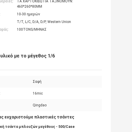
μέρειες:
ΤΑ ΧΑΡΤΟΚΙΒΩΤΙΑ ΤΑΞΙΝΟΜΟΥΝ:
460*260*80MM
:
10-30 ημερών
T/T, L/C, D/A, D/P, Western Union
οράς:
100TONS/ΜΗΝΑΣ
λικό με το μέγεθος 1/6
:
Σαφή
:
16mic
Qingdao
ας ευχαριστούμε πλαστικές τσάντες
ική τσάντα μπλουζών μεγέθους - 500/Case