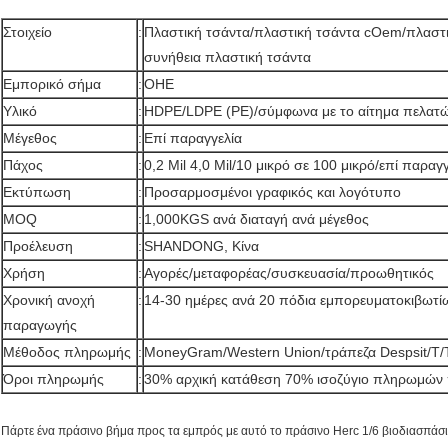
Στοιχείο
:
Πλαστική τσάντα/πλαστική τσάντα cOem/πλασ
συνήθεια πλαστική τσάντα
Εμπορικό σήμα
:
ΟΗΕ
Υλικό
:
HDPE/LDPE (PE)/σύμφωνα με το αίτημα πελατ
Μέγεθος
:
Επί παραγγελία
Πάχος
:
0,2 Mil 4,0 Mil/10 μικρό σε 100 μικρό/επί παραγ
Εκτύπωση
:
Προσαρμοσμένοι γραφικός και λογότυπο
MOQ
:
1,000KGS ανά διαταγή ανά μέγεθος
Προέλευση
:
SHANDONG, Κίνα
Χρήση
:
Αγορές/μεταφορέας/συσκευασία/προωθητικός
Χρονική ανοχή
:
14-30 ημέρες ανά 20 πόδια εμπορευματοκιβωτί
παραγωγής
Μέθοδος πληρωμής
:
MoneyGram/Western Union/τράπεζα Despsit/T/
Όροι πληρωμής
:
30% αρχική κατάθεση 70% ισοζύγιο πληρωμών 
Πάρτε ένα πράσινο βήμα προς τα εμπρός με αυτό το πράσινο Herc 1/6 βιοδιασπάσ