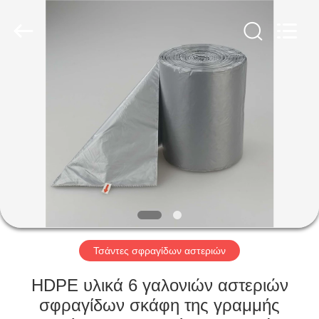
WEIFNAG
UNO
PACKING
PRODUCTS
CO.,LTD.
All
Rights
Reserved.
ΣΠΊΤΙ
ΠΡΟΪΌΝΤΑ
ΠΕΡΊΠΟΥ
ΕΜΕΊΣ
ΓΎΡΟΣ
ΕΡΓΟΣΤΑΣΊΩΝ
Τσάντες σφραγίδων αστεριών
HDPE υλικά 6 γαλονιών αστεριών
ΠΟΙΟΤΙΚΌΣ
σφραγίδων σκάφη της γραμμής