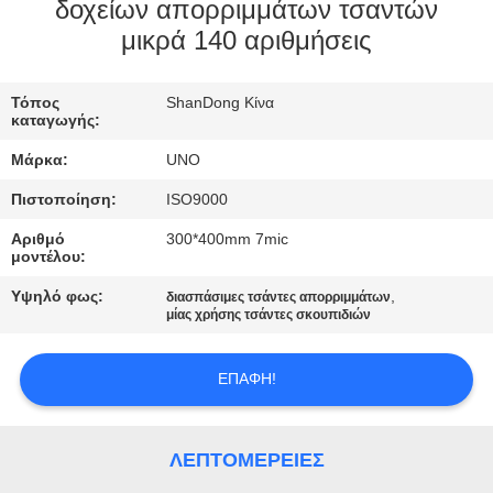
ΈΛΕΓΧΟΣ
δοχείων απορριμμάτων τσαντών
μικρά 140 αριθμήσεις
ΜΑΣ
Τόπος
ShanDong Κίνα
ΕΛΆΤΕ
καταγωγής:
ΣΕ
Μάρκα:
UNO
ΕΠΑΦΉ
Πιστοποίηση:
ISO9000
ΜΕ
Αριθμό
300*400mm 7mic
μοντέλου:
ΕΙΔΉΣΕΙΣ
Υψηλό φως:
,
διασπάσιμες τσάντες απορριμμάτων
μίας χρήσης τσάντες σκουπιδιών
ΠΕΡΙΠΤΏΣΕΙΣ
ΕΠΑΦΉ!
SITEMAP
ΛΕΠΤΟΜΈΡΕΙΕΣ