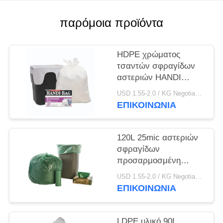
PRIVACY
POLICY
παρόμοια προϊόντα
HDPE χρώματος
τσαντών σφραγίδων
αστεριών HANDI
πλαστικό άσπρο υλικό
USD 1.55-2.0 / KG Negotiable MOQ:1000KGS
5,5 - πάχος 25MIC
ΕΠΙΚΟΙΝΩΝΊΑ
120L 25mic αστεριών
σφραγίδων
προσαρμοσμένη
τσάντες υψηλή
USD 1.55-2.0 / KG Negotiable MOQ:1000KGS
διάρκεια χρώματος
ΕΠΙΚΟΙΝΩΝΊΑ
μεγέθους πράσινη
LDPE υλικό 90L